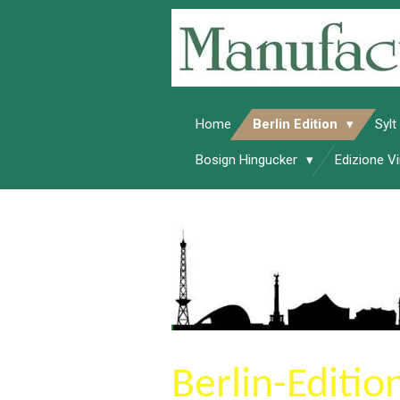
Zum
Hauptinhalt
springen
Home
Berlin Edition
Sylt
Bosign Hingucker
Edizione 
Berlin-Editio