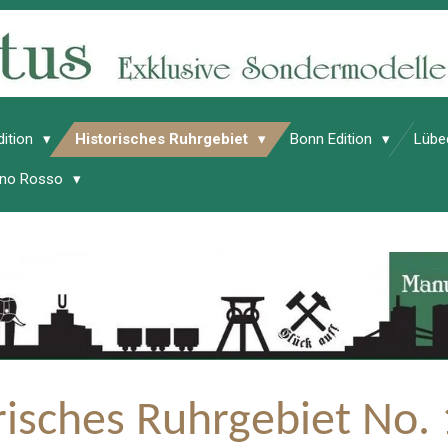
dition
Historisches Ruhrgebiet
Bonn Edition
Lübe
Vino Rosso
risches Ruhrgebiet No.