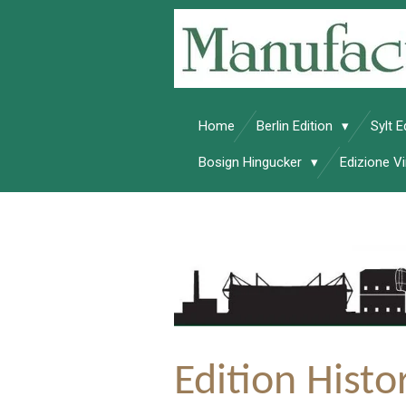
Zum
Hauptinhalt
springen
Home
Berlin Edition
Sylt E
Bosign Hingucker
Edizione 
Edition Histo