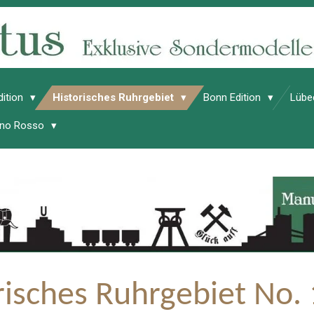
dition
Historisches Ruhrgebiet
Bonn Edition
Lübe
Vino Rosso
risches Ruhrgebiet No.