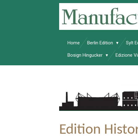
Zum
Hauptinhalt
springen
Home
Berlin Edition
Sylt E
Bosign Hingucker
Edizione 
Edition Histo