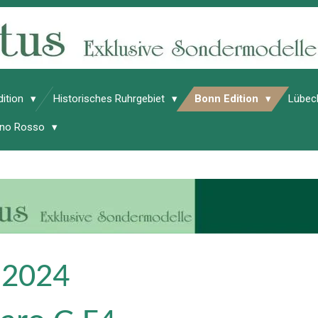
dition
Historisches Ruhrgebiet
Bonn Edition
Lübec
Vino Rosso
 2024